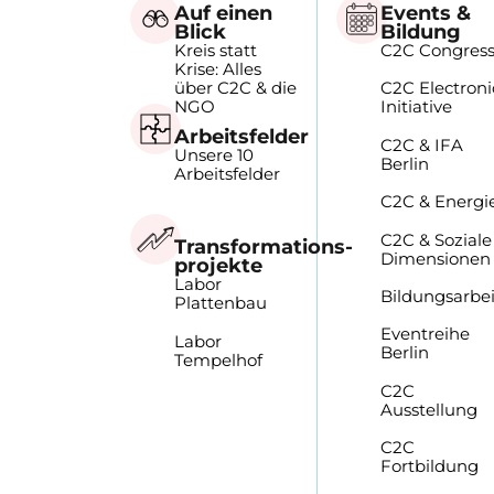
Auf einen
Events &
Blick
Bildung
Kreis statt
C2C Congres
Krise: Alles
über C2C & die
C2C Electroni
NGO
Initiative
Arbeitsfelder
C2C & IFA
Unsere 10
Berlin
Arbeitsfelder
C2C & Energi
C2C & Soziale
Transformations-
Dimensionen
projekte
Labor
Bildungsarbei
Plattenbau
Eventreihe
Labor
Berlin
Tempelhof
C2C
Ausstellung
C2C
Fortbildung