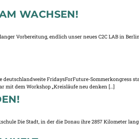
SAM WACHSEN!
anger Vorbereitung, endlich unser neues C2C LAB in Berlin f
 deutschlandweite FridaysForFuture-Sommerkongress stat
war mit dem Workshop „Kreisläufe neu denken […]
DEN!
chule Die Stadt, in der die Donau ihre 2857 Kilometer lang