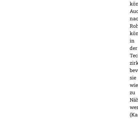
kö
Au
na
Roh
kö
in
der
Tec
zir
bev
sie
wie
zu
Näh
we
(Ka