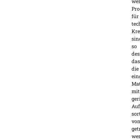
wer
Pro
für
tec
Kre
sin
so
des
das
die
ein
Mat
mit
ger
Au
sor
von
get
we