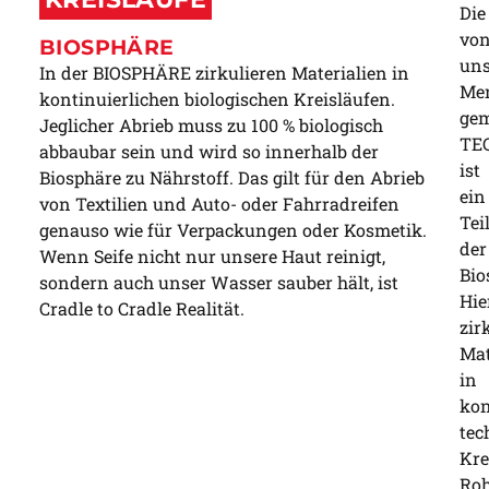
Die
vo
BIOSPHÄRE
un
In der BIOSPHÄRE zirkulieren Materialien in
Me
kontinuierlichen biologischen Kreisläufen.
ge
Jeglicher Abrieb muss zu 100 % biologisch
TE
abbaubar sein und wird so innerhalb der
ist
Biosphäre zu Nährstoff. Das gilt für den Abrieb
ein
von Textilien und Auto- oder Fahrradreifen
Tei
genauso wie für Verpackungen oder Kosmetik.
der
Wenn Seife nicht nur unsere Haut reinigt,
Bio
sondern auch unser Wasser sauber hält, ist
Hie
Cradle to Cradle Realität.
zir
Mat
in
kon
tec
Kre
Roh