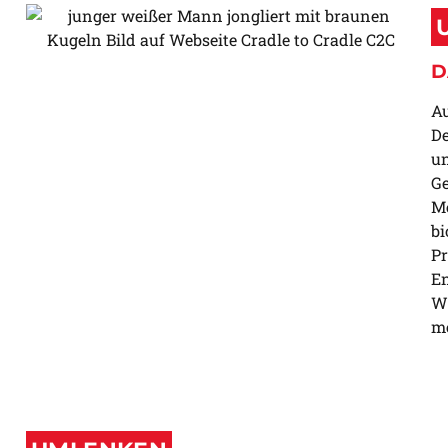
D
Au
De
un
Ge
Me
bi
Pr
En
Wa
m