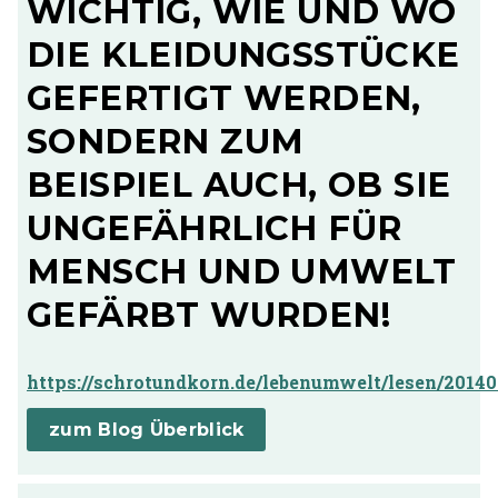
CHTIG, WIE UND WO DI
E KLEIDUNGSSTÜCKE GE
FERTIGT WERDEN, SO
NDERN ZUM BE
ISPIEL AUCH, OB SIE UN
GEFÄHRLICH FÜR ME
NSCH UND UMWELT GE
FÄRBT WURDEN!
https://schrotundkorn.de/lebenumwelt/lesen/2014
zum Blog Überblick