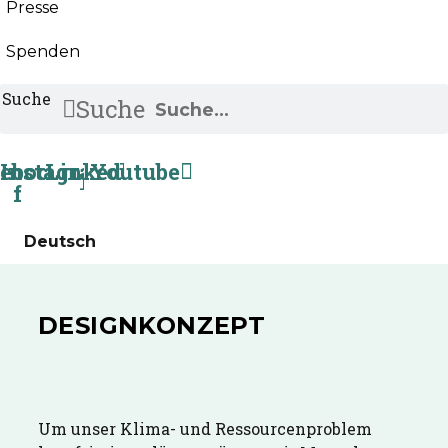
Presse
Spenden
Suche
Suche
ebook-
Instagram
Linkedin
Youtube
f
Deutsch
DESIGNKONZEPT
Um unser Klima- und Ressourcenproblem