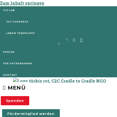
Zum Inhalt springen
C2C LAB
C2C CONGRESS
LABOR TEMPELHOF
Facebook-
Instagram
Linkedin
Youtube
f
PRESSE
FÜR UNTERNEHMEN
KONTAKT
MENÜ
Spenden
Fördermitglied werden