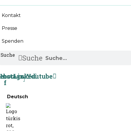
Kontakt
Presse
Spenden
Suche
Suche
ebook-
Instagram
Linkedin
Youtube
f
Deutsch