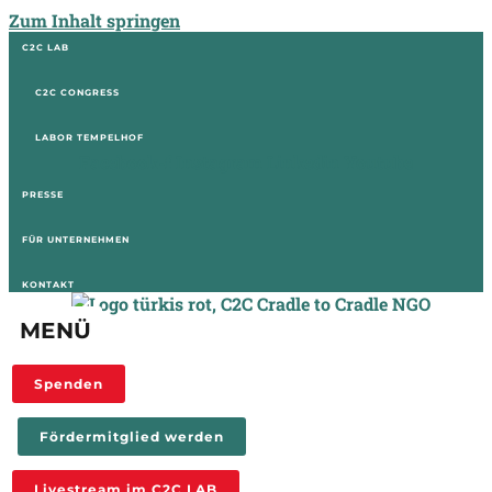
Zum Inhalt springen
C2C LAB
C2C CONGRESS
LABOR TEMPELHOF
Facebook-f
Instagram
Linkedin
Youtube
PRESSE
FÜR UNTERNEHMEN
KONTAKT
MENÜ
Spenden
Fördermitglied werden
Livestream im C2C LAB