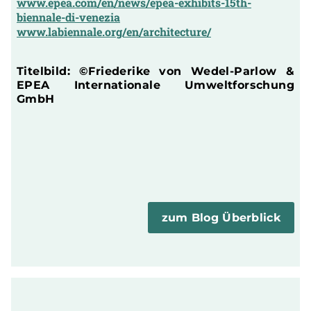
www.epea.com/en/news/epea-exhibits-15th-
biennale-di-venezia
www.labiennale.org/en/architecture/
Titelbild: ©Friederike von Wedel-Parlow &
EPEA Internationale Umweltforschung
GmbH
zum Blog Überblick