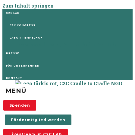
Zum Inhalt springen
C2C LAB
C2C CONGRESS
LABOR TEMPELHOF
Facebook-f
Instagram
Linkedin
Youtube
PRESSE
FÜR UNTERNEHMEN
KONTAKT
MENÜ
Spenden
Fördermitglied werden
Livestream im C2C LAB