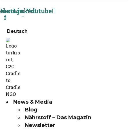
ebook-
Instagram
Linkedin
Youtube
f
Deutsch
News & Media
Blog
Nährstoff – Das Magazin
Newsletter