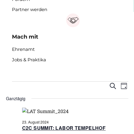
Partner werden
Mach mit
Ehrenamt
Jobs & Praktika
VERANSTALTUNGEN
VERA
VE
Suche
Datum
Tag
wählen.
AN
SUCH
FÜR
Ganztägig
NA
UND
23.
ANSI
AUGUST
23. August 2024
NAVI
C2C SUMMIT: LABOR TEMPELHOF
2024