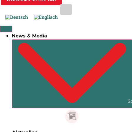
News & Media
S