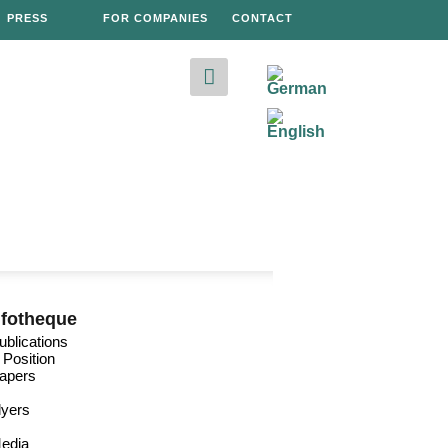
PRESS
FOR COMPANIES
CONTACT
nfotheque
ublications
 Position
apers
lyers
edia