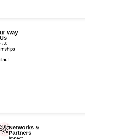
ur Way
 Us
bs &
ernships
tact
Networks &
Partners
Impact