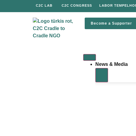
C2C LAB
C2C CONGRESS
LABOR TEMPELHO
Become a Supporter
News & Media