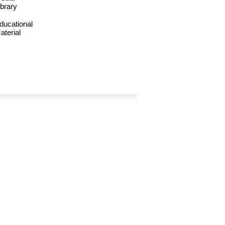
ibrary
ducational
aterial