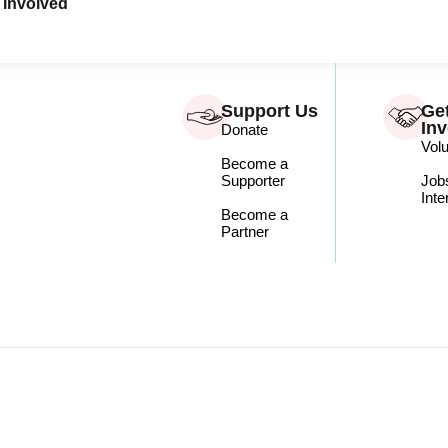
 Involved
Support Us
Ge
In
Donate
Vol
Become a
Supporter
Job
Inte
Become a
Partner