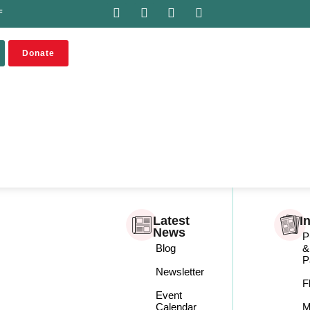
F
Donate
Latest
I
News
P
Blog
&
P
Newsletter
F
Event
Calendar
M