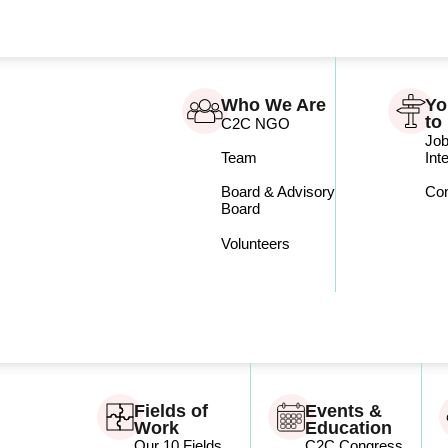
Who We Are
Yo
to
C2C NGO
Jo
Int
Team
Con
Board & Advisory
Board
Volunteers
Fields of
Events &
Work
Education
Our 10 Fields
C2C Congress