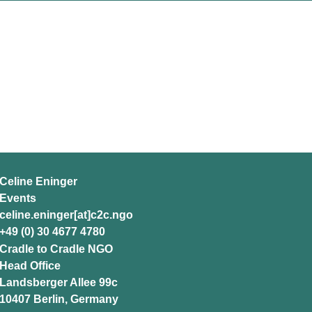
Celine Eninger
Events
celine.eninger[at]c2c.ngo
+49 (0) 30 4677 4780
Cradle to Cradle NGO
Head Office
Landsberger Allee 99c
10407 Berlin, Germany