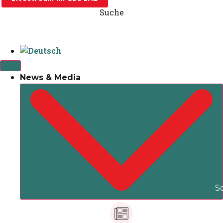
Suche
News & Media
S