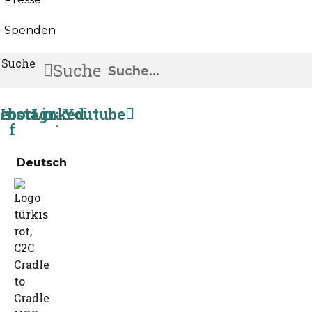
Spenden
Suche
Suche
ebook-
Instagram
Linkedin
Youtube
f
Deutsch