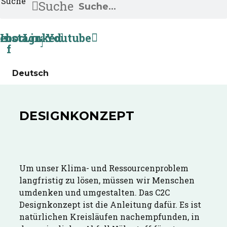
Suche
Suche
ebook-
Instagram
Linkedin
Youtube
f
Deutsch
DESIGNKONZEPT
Um unser Klima- und Ressourcenproblem
langfristig zu lösen, müssen wir Menschen
umdenken und umgestalten. Das C2C
Designkonzept ist die Anleitung dafür. Es ist
natürlichen Kreisläufen nachempfunden, in