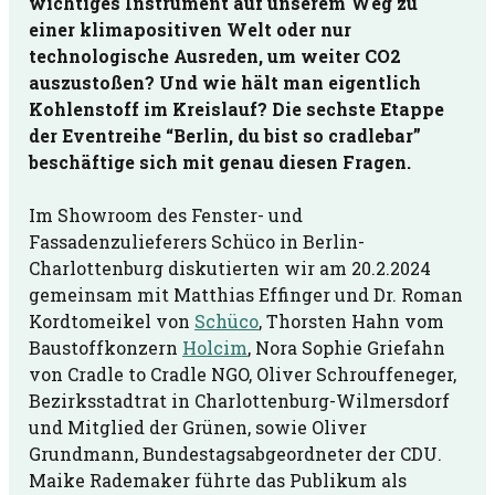
wichtiges Instrument auf unserem Weg zu
einer klimapositiven Welt oder nur
technologische Ausreden, um weiter CO
2
auszustoßen? Und wie hält man eigentlich
Kohlenstoff im Kreislauf? Die sechste Etappe
der Eventreihe “Berlin, du bist so cradlebar”
beschäftige sich mit genau diesen Fragen.
Im Showroom des Fenster- und
Fassadenzulieferers Schüco in Berlin-
Charlottenburg diskutierten wir am 20.2.2024
gemeinsam mit Matthias Effinger und Dr. Roman
Kordtomeikel von
Schüco
, Thorsten Hahn vom
Baustoffkonzern
Holcim
, Nora Sophie Griefahn
von Cradle to Cradle NGO, Oliver Schrouffeneger,
Bezirksstadtrat in Charlottenburg-Wilmersdorf
und Mitglied der Grünen, sowie Oliver
Grundmann, Bundestagsabgeordneter der CDU.
Maike Rademaker führte das Publikum als